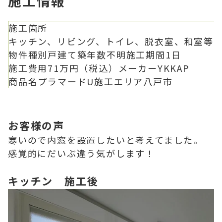
施工情報
施工箇所
キッチン、リビング、トイレ、脱衣室、和室等
物件種別
戸建て
築年数
不明
施工期間
1日
施工費用
71万円（税込）
メーカー
YKKAP
商品名
プラマードU
施工エリア
八戸市
お客様の声
寒いので内窓を設置したいと考えてました。
感覚的にだいぶ違う気がします！
キッチン 施工後