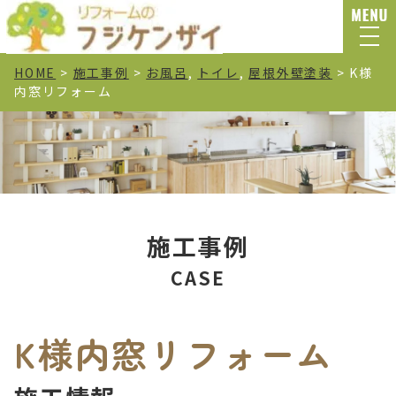
HOME
>
施⼯事例
>
お風呂
,
トイレ
,
屋根外壁塗装
>
K様
内窓リフォーム
施工事例
CASE
K様内窓リフォーム