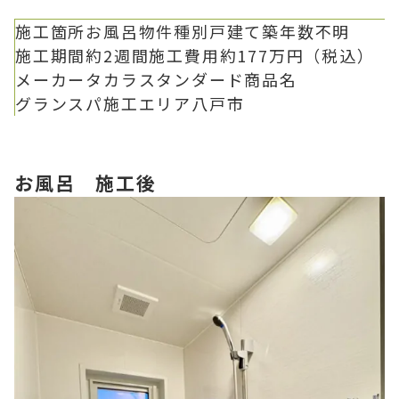
施工箇所
お風呂
物件種別
戸建て
築年数
不明
施工期間
約2週間
施工費用
約177万円（税込）
メーカー
タカラスタンダード
商品名
グランスパ
施工エリア
八戸市
お風呂 施工後