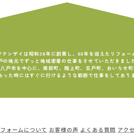
ジケンザイは昭和38年に創業し、
60年を迎えたリフォー
⼾の地元でずっと地域密着の仕事を
させていただきまし
、⼋⼾市を中⼼に、
南部町、階上町、五⼾町、おいらせ町
あった時にはすぐに⾏けるような範囲で
仕事をしており
リフォーム
について
お客様の声
よくある質問
アク