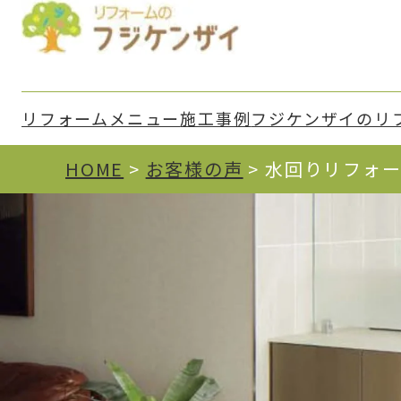
リフォームメニュー
施⼯事例
フジケンザイのリ
HOME
>
お客様の声
>
水回りリフォー