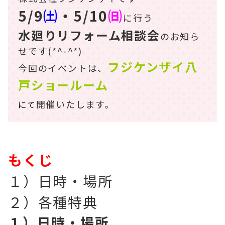
5/9
㈯
・5/10
㈰
に行う
水廻りリフォーム相談会
のお知ら
せです(*^-^*)
フジケンザイ八
今回のイベントは、
戸
ショールーム
開催いたします。
にて
もくじ
１）日時・場所
２）各種特典
１）日時・場所