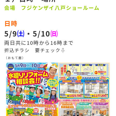
会場 フジケンザイ八戸ショールーム
日時
5/9
㈯
・5/10
㈰
両日共に10時から16時まで
折込チラシ 要チェック⇩
（おもて面）