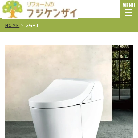
HOME
>
GGA1