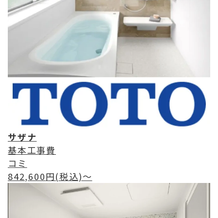
サザナ
基本工事費
コミ
842,600
円(税込)〜