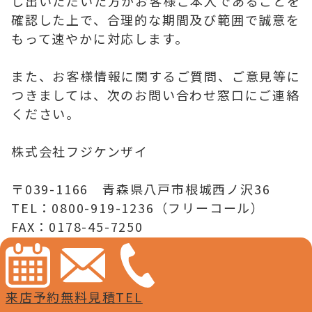
し出いただいた方がお客様ご本人であることを
確認した上で、合理的な期間及び範囲で誠意を
もって速やかに対応します。
また、お客様情報に関するご質問、ご意見等に
つきましては、次のお問い合わせ窓口にご連絡
ください。
株式会社フジケンザイ
〒039-1166 青森県八戸市根城西ノ沢36
TEL：0800-919-1236（フリーコール）
FAX：0178-45-7250
営業時間 9:00～17:00
※法人等のお客様情報につきましても、利用目
来店予約
無料見積
TEL
的、関係法令に準拠して上記に準じ適切に取扱