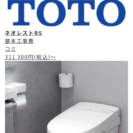
ネオレストRS
基本工事費
コミ
311,300
円(税込)〜