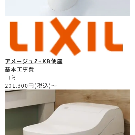
アメージュZ+KB便座
基本工事費
コミ
201,300
円(税込)〜