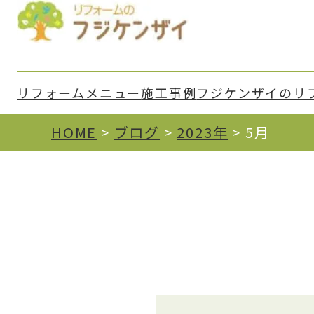
リフォームメニュー
施⼯事例
フジケンザイのリ
HOME
>
ブログ
>
2023年
>
5月