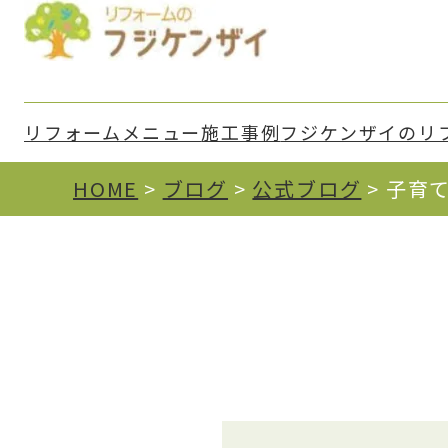
リフォームメニュー
施⼯事例
フジケンザイのリ
HOME
>
ブログ
>
公式ブログ
>
子育