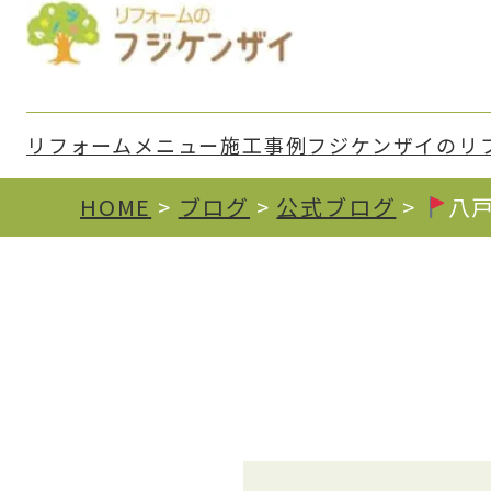
リフォームメニュー
施⼯事例
フジケンザイのリ
HOME
>
ブログ
>
公式ブログ
>
八