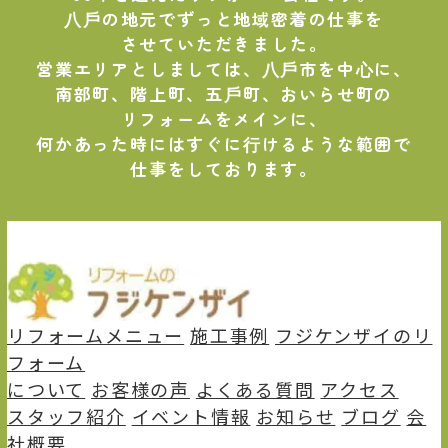
⼋⼾の地元でずっと地域密着の仕事を
させていただきました。
営業エリアとしましては、⼋⼾市を中⼼に、
南部町、階上町、五⼾町、おいらせ町の
リフォームをメインに、
何かあった時にはすぐに⾏けるような範囲で
仕事をしております。
リフォームメニュー
施⼯事例
フジケンザイのリ
フォーム
について
お客様の声
よくある質問
アクセス
スタッフ紹介
イベント情報
お知らせ
ブログ
会
社概要