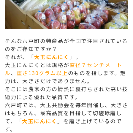
そんな六戸町の特産品が全国で注目されている
のをご存知ですか？
それが、「
大玉にんにく
」。
大玉にんにくとは規格が
直径７センチメート
ル
、
重さ130グラム以上
のものを指します。魅
力は、大きさだけでありません。
そこには農家の方の情熱に裏打ちされた高い技
術力による優れた品質です。
六戸町では、大玉共励会を毎年開催し、大きさ
はもちろん、最高品質を目指して切磋琢磨し
て、「
大玉にんにく
」を磨き上げているので
す。