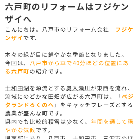
六戸町のリフォームはフジケン
ザイへ
こんにちは。八戸市のリフォーム会社
フジケ
ンザイ
です。
木々の緑が目に鮮やかな季節となりました。
今回は、
八戸市から車で40分ほどの位置にあ
る
六戸町
の紹介です。
十和田湖
を源流とする
奥入瀬川
が東西を流れ、
流域にのどかな田畑が広がる六戸町は、「
ベジ
タランドろくのへ
」をキャッチフレーズとする
農業が盛んな町です。
県内でも比較的積雪は少なく、
年間を通して穏
やかな気候
です。
県南部にあり、八戸市、十和田市、三沢市のほ