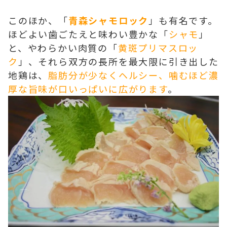
このほか、「
青森シャモロック
」も有名です。
ほどよい歯ごたえと味わい豊かな「
シャモ
」
と、やわらかい肉質の「
黄斑プリマスロッ
ク
」、それら双方の長所を最大限に引き出した
地鶏は、
脂肪分が少なくヘルシー、噛むほど濃
厚な旨味が口いっぱいに広がります
。