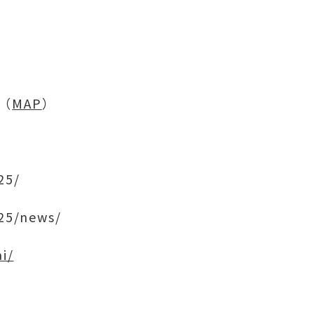
」
6（
MAP
）
25/
025/news/
i/
★