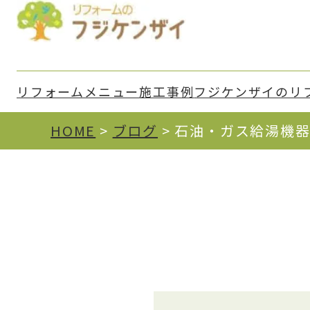
リフォームメニュー
施⼯事例
フジケンザイのリ
HOME
>
ブログ
>
石油・ガス給湯機