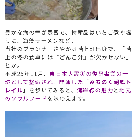
豊かな海の幸が豊富で、特産品は
いちご煮
や塩
うに、海藻ラーメンなど。
当社のプランナーさやかは階上町出身で、「階
上の冬の食卓には『
どんこ汁
』が欠かせない」
とか。
平成25年11月、
東日本大震災の復興事業の一
環として整備され、開通した
「
みちのく潮風ト
レイル
」を歩いてみると、
海岸線の魅力
と
地元
のソウルフード
を味わえます。