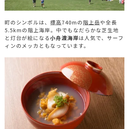
町のシンボルは、
標高
740mの
階上岳
や全長
5.5kmの階上海岸。中でもなだらかな芝生地
と灯台が絵になる
小舟渡海岸
は人気で、サーフ
ィンのメッカともなっています。