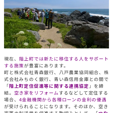
現在、
階上町では新たに移住する人をサポート
する施策
が豊富にあります。
町と株式会社青森銀行、八戸農業協同組合、株
式会社みちのく銀行、青い森信用金庫との間で
「
階上町定住促進等に関する連携協定
」を締
結。
空き家をリフォーム
するなどして定住する
場合、
4金融機関から各種ローンの金利の優遇
が受けられることになります。そのほか、空き
家等の利活用を促進する取組みとして、「
つな